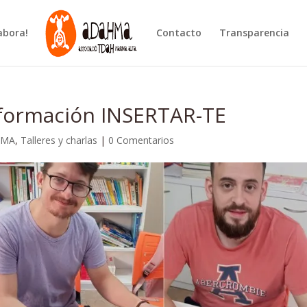
abora!
Contacto
Transparencia
 formación INSERTAR-TE
HMA
,
Talleres y charlas
|
0 Comentarios