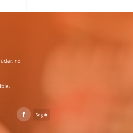
yudar, no
ible.
Seguir