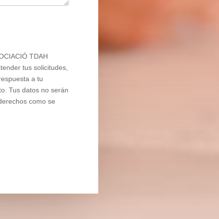
ASSOCIACIÓ TDAH
ender tus solicitudes,
respuesta a tu
nto. Tus datos no serán
s derechos como se