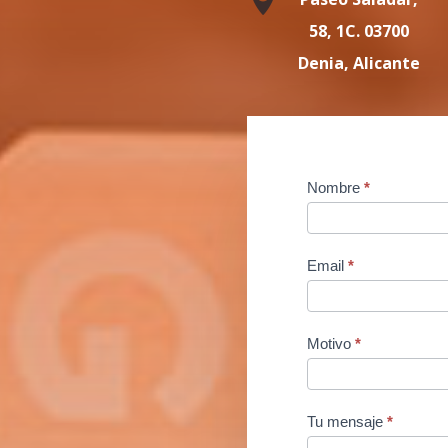
58, 1C. 03700
Denia, Alicante
Contact
Nombre
*
Us
Email
*
Motivo
*
Tu mensaje
*