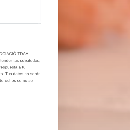
ASSOCIACIÓ TDAH
ender tus solicitudes,
respuesta a tu
nto. Tus datos no serán
s derechos como se