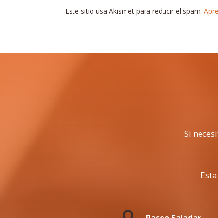
Este sitio usa Akismet para reducir el spam.
Apre
Si neces
Esta

Paseo Saladar,