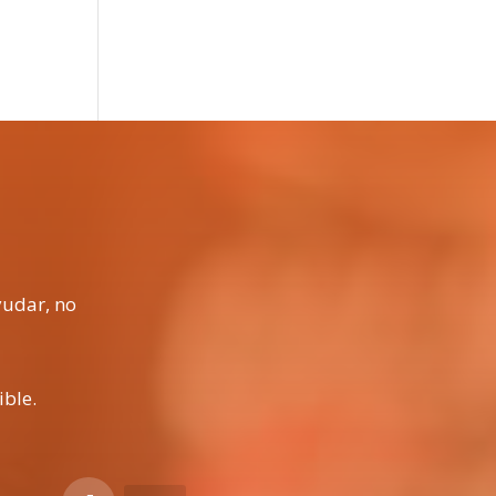
yudar, no
ible.