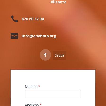
Alicante

620 60 32 04

info@adahma.org
Seguir
Contact
Nombre
*
Us
Apellidos
*