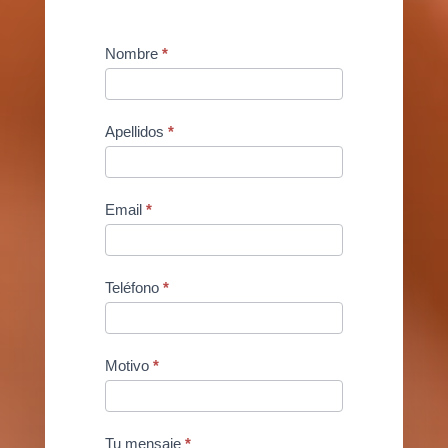
Contact
Nombre
*
Us
Apellidos
*
Email
*
Teléfono
*
Motivo
*
Tu mensaje
*