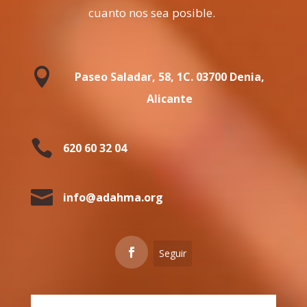
cuanto nos sea posible.

Paseo Saladar, 58, 1C. 03700 Denia,
Alicante

620 60 32 04

info@adahma.org
Seguir