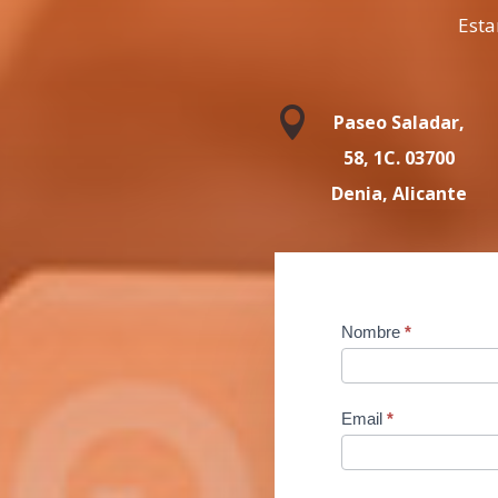
Esta

Paseo Saladar,
58, 1C. 03700
Denia, Alicante
Contact
Nombre
*
Us
Email
*