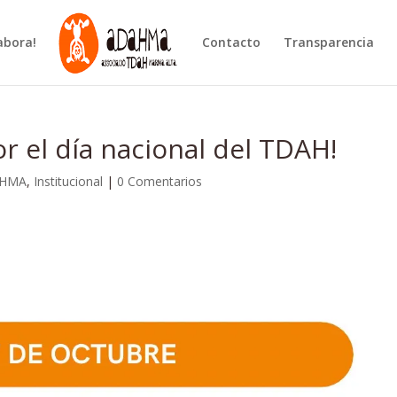
abora!
Contacto
Transparencia
r el día nacional del TDAH!
HMA
,
Institucional
|
0 Comentarios