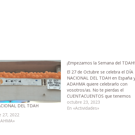
¡Empezamos la Semana del TDAH!
El 27 de Octubre se celebra el DÍA
NACIONAL DEL TDAH en España 
ADAHMA quiere celebrarlo con
vosotros/as. No te pierdas el
CUENTACUENTOS que tenemos
preparado para el día 26 de octubr
octubre 23, 2023
ACIONAL DEL TDAH
en la Biblioteca de Denia. ¡Os
En «Actividades»
esperamos!
e 27, 2022
DAHMA»