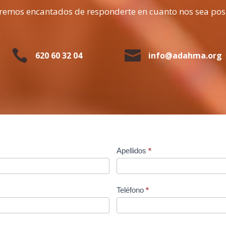
remos encantados de responderte en cuanto nos sea pos


620 60 32 04
info@adahma.org
Apellidos
*
Teléfono
*