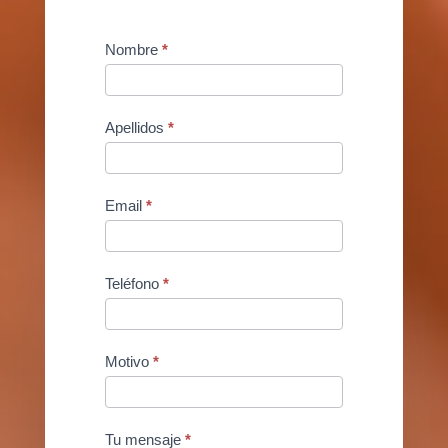
Contact
Nombre
*
Us
Apellidos
*
Email
*
Teléfono
*
Motivo
*
Tu mensaje
*