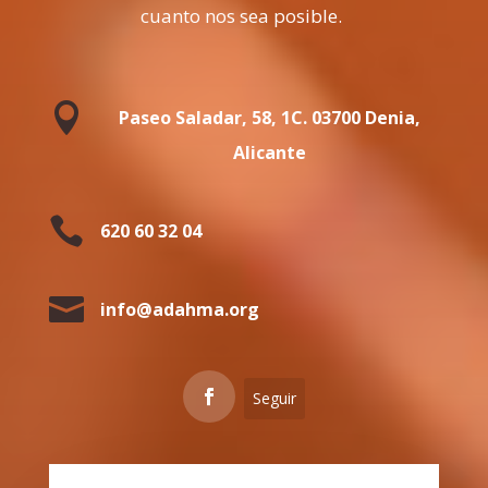
cuanto nos sea posible.

Paseo Saladar, 58, 1C. 03700 Denia,
Alicante

620 60 32 04

info@adahma.org
Seguir